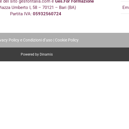
re del sito gesforitalia.com è
Ges.For Formazione
iazza Umberto I, 58 – 70121 – Bari (BA)
Em
Partita IVA:
05932560724
vacy Policy e Condizioni d’uso
|
Cookie Policy
Powered by Dinamis